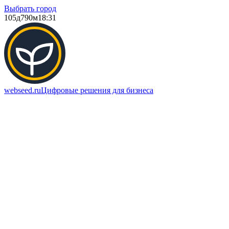
Выбрать город
105д
790м
18:31
webseed.ru
Цифровые решения для бизнеса