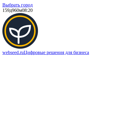
Выбрать город
159д
960м
08:20
webseed.ru
Цифровые решения для бизнеса