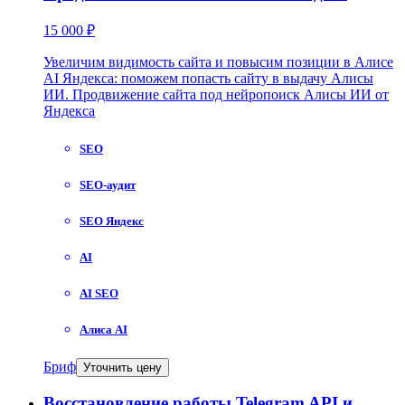
15 000 ₽
Увеличим видимость сайта и повысим позиции в Алисе
AI Яндекса: поможем попасть сайту в выдачу Алисы
ИИ. Продвижение сайта под нейропоиск Алисы ИИ от
Яндекса
SEO
SEO-аудит
SEO Яндекс
AI
AI SEO
Алиса AI
Бриф
Уточнить цену
Восстановление работы Telegram API и