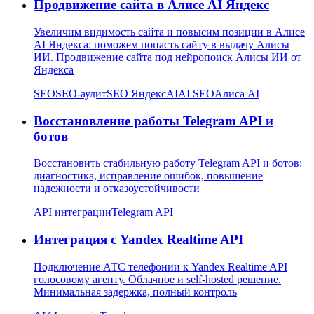
Продвижение сайта в Алисе AI Яндекс
Увеличим видимость сайта и повысим позиции в Алисе
AI Яндекса: поможем попасть сайту в выдачу Алисы
ИИ. Продвижение сайта под нейропоиск Алисы ИИ от
Яндекса
SEO
SEO-аудит
SEO Яндекс
AI
AI SEO
Алиса AI
Восстановление работы Telegram API и
ботов
Восстановить стабильную работу Telegram API и ботов:
диагностика, исправление ошибок, повышение
надежности и отказоустойчивости
API интеграции
Telegram API
Интеграция с Yandex Realtime API
Подключение АТС телефонии к Yandex Realtime API
голосовому агенту. Облачное и self-hosted решение.
Минимальная задержка, полный контроль