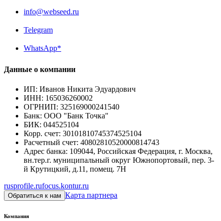
info@webseed.ru
Telegram
WhatsApp*
Данные о компании
ИП
:
Иванов Никита Эдуардович
ИНН
:
165036260002
ОГРНИП
:
325169000241540
Банк
:
ООО "Банк Точка"
БИК
:
044525104
Корр. счет
:
30101810745374525104
Расчетный счет
:
40802810520000814743
Адрес банка
:
109044, Российская Федерация, г. Москва,
вн.тер.г. муниципальный округ Южнопортовый, пер. 3-
й Крутицкий, д.11, помещ. 7Н
rusprofile.ru
focus.kontur.ru
Карта партнера
Обратиться к нам
Компания