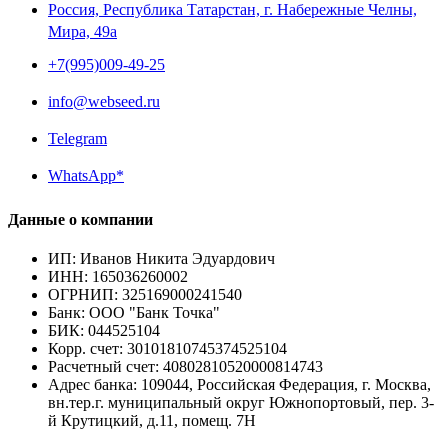
Россия, Республика Татарстан, г. Набережные Челны,
Мира, 49a
+7(995)009-49-25
info@webseed.ru
Telegram
WhatsApp*
Данные о компании
ИП
:
Иванов Никита Эдуардович
ИНН
:
165036260002
ОГРНИП
:
325169000241540
Банк
:
ООО "Банк Точка"
БИК
:
044525104
Корр. счет
:
30101810745374525104
Расчетный счет
:
40802810520000814743
Адрес банка
:
109044, Российская Федерация, г. Москва,
вн.тер.г. муниципальный округ Южнопортовый, пер. 3-
й Крутицкий, д.11, помещ. 7Н