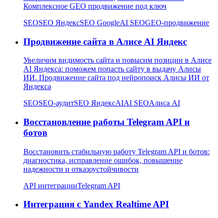
Комплексное GEO продвижение под ключ
SEO
SEO Яндекс
SEO Google
AI SEO
GEO-продвижение
Продвижение сайта в Алисе AI Яндекс
Увеличим видимость сайта и повысим позиции в Алисе
AI Яндекса: поможем попасть сайту в выдачу Алисы
ИИ. Продвижение сайта под нейропоиск Алисы ИИ от
Яндекса
SEO
SEO-аудит
SEO Яндекс
AI
AI SEO
Алиса AI
Восстановление работы Telegram API и
ботов
Восстановить стабильную работу Telegram API и ботов:
диагностика, исправление ошибок, повышение
надежности и отказоустойчивости
API интеграции
Telegram API
Интеграция с Yandex Realtime API