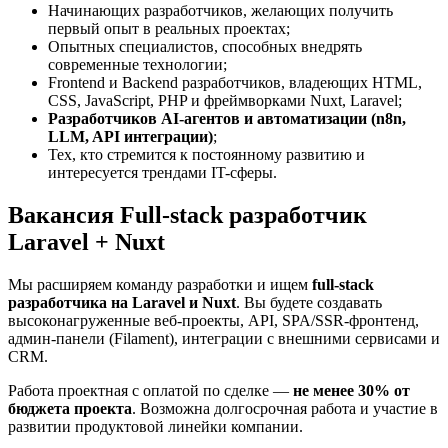
Начинающих разработчиков, желающих получить
первый опыт в реальных проектах;
Опытных специалистов, способных внедрять
современные технологии;
Frontend и Backend разработчиков, владеющих HTML,
CSS, JavaScript, PHP и фреймворками Nuxt, Laravel;
Разработчиков AI-агентов и автоматизации (n8n,
LLM, API интеграции)
;
Тех, кто стремится к постоянному развитию и
интересуется трендами IT-сферы.
Вакансия Full-stack разработчик
Laravel + Nuxt
Мы расширяем команду разработки и ищем
full-stack
разработчика на Laravel и Nuxt
. Вы будете создавать
высоконагруженные веб-проекты, API, SPA/SSR-фронтенд,
админ-панели (Filament), интеграции с внешними сервисами и
CRM.
Работа проектная с оплатой по сделке —
не менее 30% от
бюджета проекта
. Возможна долгосрочная работа и участие в
развитии продуктовой линейки компании.