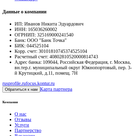
Данные о компании
ИП
:
Иванов Никита Эдуардович
ИНН
:
165036260002
ОГРНИП
:
325169000241540
Банк
:
ООО "Банк Точка"
БИК
:
044525104
Корр. счет
:
30101810745374525104
Расчетный счет
:
40802810520000814743
Адрес банка
:
109044, Российская Федерация, г. Москва,
вн.тер.г. муниципальный округ Южнопортовый, пер. 3-
й Крутицкий, д.11, помещ. 7Н
rusprofile.ru
focus.kontur.ru
Карта партнера
Обратиться к нам
Компания
О нас
Отзывы
Услуги
Партнерство
Вакансии