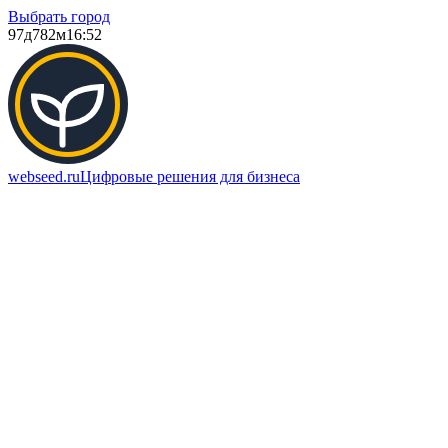
Выбрать город
97д
782м
16:52
webseed.ru
Цифровые решения для бизнеса