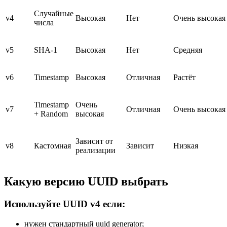
Случайные
v4
Высокая
Нет
Очень высокая
числа
v5
SHA-1
Высокая
Нет
Средняя
v6
Timestamp
Высокая
Отличная
Растёт
Timestamp
Очень
v7
Отличная
Очень высокая
+ Random
высокая
Зависит от
v8
Кастомная
Зависит
Низкая
реализации
Какую версию UUID выбрать
Используйте UUID v4 если:
нужен стандартный uuid generator;