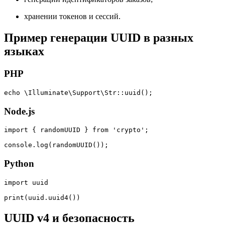
хранении токенов и сессий.
Пример генерации UUID в разных
языках
PHP
echo \Illuminate\Support\Str::uuid();
Node.js
import { randomUUID } from 'crypto';

console.log(randomUUID());
Python
import uuid

print(uuid.uuid4())
UUID v4 и безопасность