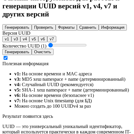
генерации UUID версий v1, v4, v7 и
других версий
Генерировать
Проверить
Форматы
Сравнить
Информация
Версия UUID
v1
v3
v4
v5
v6
v7
Количество UUID (1)
Генерировать
Очистить
Полезная информация
v1:
На основе времени и MAC адреса
v3:
MD5 хеш namespace + name (детерминированный)
v4:
Случайный UUID (рекомендуется)
v5:
SHA-1 хеш namespace + name (детерминированный)
v6:
На основе времени (безопаснее v1)
v7:
На основе Unix timestamp (для БД)
Можно создать до 100 UUIDv4 за раз
Результат появится здесь
UUID — это универсальный уникальный идентификатор,
который используется практически в каждом современном IT-