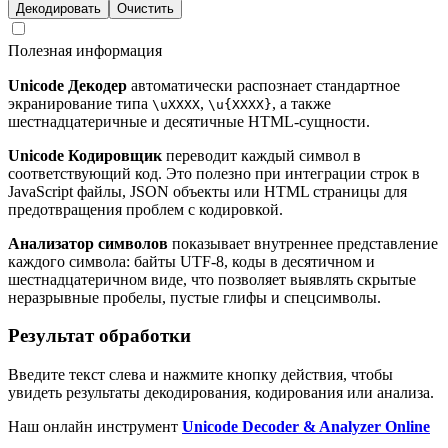
Декодировать
Очистить
Полезная информация
Unicode Декодер
автоматически распознает стандартное
экранирование типа
,
, а также
\uXXXX
\u{XXXX}
шестнадцатеричные и десятичные HTML-сущности.
Unicode Кодировщик
переводит каждый символ в
соответствующий код. Это полезно при интеграции строк в
JavaScript файлы, JSON объекты или HTML страницы для
предотвращения проблем с кодировкой.
Анализатор символов
показывает внутреннее представление
каждого символа: байты UTF-8, коды в десятичном и
шестнадцатеричном виде, что позволяет выявлять скрытые
неразрывные пробелы, пустые глифы и спецсимволы.
Результат обработки
Введите текст слева и нажмите кнопку действия, чтобы
увидеть результаты декодирования, кодирования или анализа.
Наш онлайн инструмент
Unicode Decoder & Analyzer Online