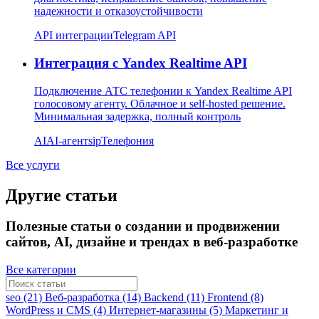
надежности и отказоустойчивости
API интеграции
Telegram API
Интеграция с Yandex Realtime API
Подключение АТС телефонии к Yandex Realtime API
голосовому агенту. Облачное и self-hosted решение.
Минимальная задержка, полный контроль
AI
AI-агент
sip
Телефония
Все услуги
Другие статьи
Полезные статьи о создании и продвижении
сайтов, AI, дизайне и трендах в веб-разработке
Все категории
seo (21)
Веб-разработка (14)
Backend (11)
Frontend (8)
WordPress и CMS (4)
Интернет-магазины (5)
Маркетинг и