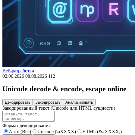
Веб-разработка
02.06.2026
08.08.2026
112
Unicode decode & encode, escape online
Декодировать
Закодировать
Анализировать
Закодированный текст (Unicode или HTML сущности)
Формат декодирования
Авто (Всё)
Unicode (\uXXXX)
HTML (&#XXXX;)