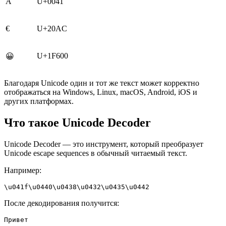
A
U+0041
€
U+20AC
U+1F600
😀
Благодаря Unicode один и тот же текст может корректно
отображаться на Windows, Linux, macOS, Android, iOS и
других платформах.
Что такое Unicode Decoder
Unicode Decoder — это инструмент, который преобразует
Unicode escape sequences в обычный читаемый текст.
Например:
\u041f\u0440\u0438\u0432\u0435\u0442
После декодирования получится:
Привет