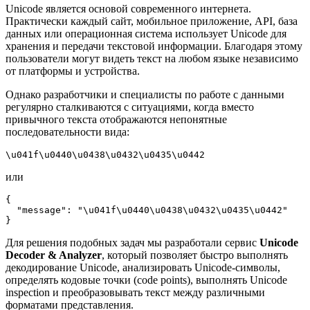
Unicode является основой современного интернета.
Практически каждый сайт, мобильное приложение, API, база
данных или операционная система использует Unicode для
хранения и передачи текстовой информации. Благодаря этому
пользователи могут видеть текст на любом языке независимо
от платформы и устройства.
Однако разработчики и специалисты по работе с данными
регулярно сталкиваются с ситуациями, когда вместо
привычного текста отображаются непонятные
последовательности вида:
\u041f\u0440\u0438\u0432\u0435\u0442
или
{

  "message": "\u041f\u0440\u0438\u0432\u0435\u0442"

}
Для решения подобных задач мы разработали сервис
Unicode
Decoder & Analyzer
, который позволяет быстро выполнять
декодирование Unicode, анализировать Unicode-символы,
определять кодовые точки (code points), выполнять Unicode
inspection и преобразовывать текст между различными
форматами представления.