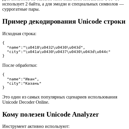
использует 2 байта, а для эмодзи и специальных символов —
суррогатные пары.
Пример декодирования Unicode строки
Исходная строка:
{

  "name":"\u0418\u0432\u0430\u043d",

  "city":"\u041a\u0430\u0437\u0430\u043d\u044c"

}
После обработки:
{

  "name":"Иван",

  "city":"Казань"

}
Это один из самых популярных сценариев использования
Unicode Decoder Online.
Кому полезен Unicode Analyzer
Инструмент активно используют: