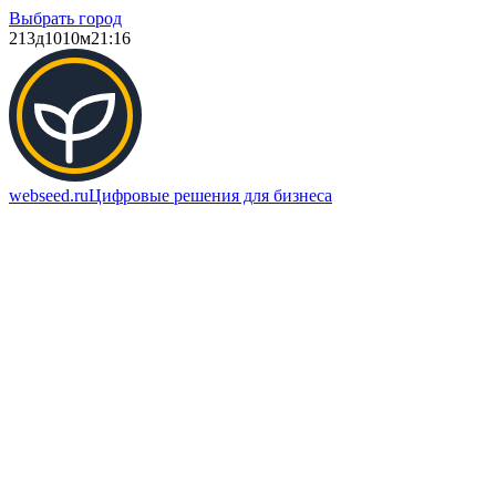
Выбрать город
213д
1010м
21:16
webseed.ru
Цифровые решения для бизнеса