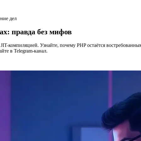
ение дел
ах: правда без мифов
и JIT-компиляцией. Узнайте, почему PHP остаётся востребованн
йте в Telegram-канал.