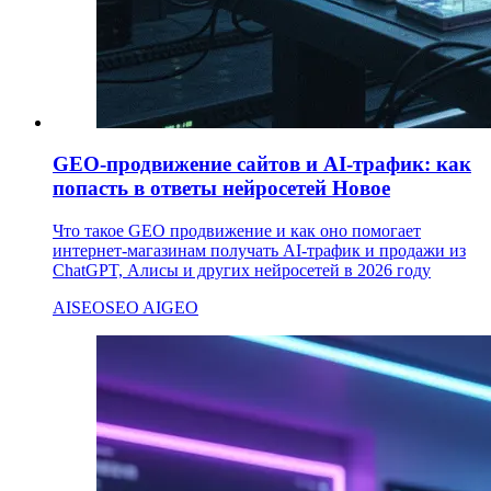
GEO-продвижение сайтов и AI-трафик: как
попасть в ответы нейросетей
Новое
Что такое GEO продвижение и как оно помогает
интернет-магазинам получать AI-трафик и продажи из
ChatGPT, Алисы и других нейросетей в 2026 году
AI
SEO
SEO AI
GEO