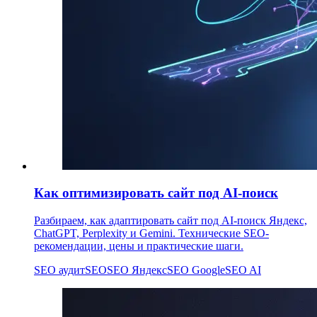
Как оптимизировать сайт под AI-поиск
Разбираем, как адаптировать сайт под AI-поиск Яндекс,
ChatGPT, Perplexity и Gemini. Технические SEO-
рекомендации, цены и практические шаги.
SEO аудит
SEO
SEO Яндекс
SEO Google
SEO AI