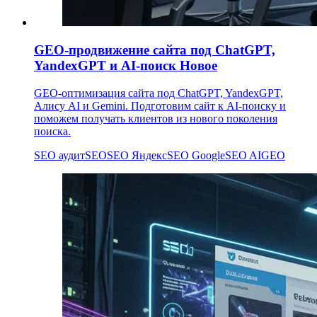
GEO-продвижение сайта под ChatGPT,
YandexGPT и AI-поиск
Новое
GEO-оптимизация сайта под ChatGPT, YandexGPT,
Алису AI и Gemini. Подготовим сайт к AI-поиску и
поможем получать клиентов из нового поколения
поиска.
SEO аудит
SEO
SEO Яндекс
SEO Google
SEO AI
GEO