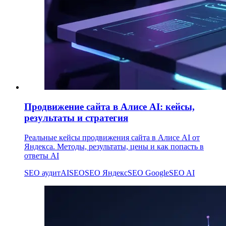
Продвижение сайта в Алисе AI: кейсы,
результаты и стратегия
Реальные кейсы продвижения сайта в Алисе AI от
Яндекса. Методы, результаты, цены и как попасть в
ответы AI
SEO аудит
AI
SEO
SEO Яндекс
SEO Google
SEO AI