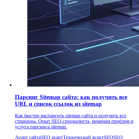
Парсинг Sitemap сайта: как получить все
URL и список ссылок из sitemap
Как быстро распарсить sitemap сайта и получить все
страницы. Опыт SEO-специалиста, решения проблем и
услуга парсинга sitemap.
Аудит сайта
SEO аудит
Технический аудит
SEO
SEO