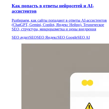
Как попасть в ответы нейросетей и AI-
ассистентов
Разбираем, как сайты попадают в ответы AI-ассистентов
(ChatGPT, Gemini, Copilot, Яндекс Нейро). Техническое
SEO, структура, микроразметка и цены внедрения
SEO аудит
SEO
SEO Яндекс
SEO Google
SEO AI