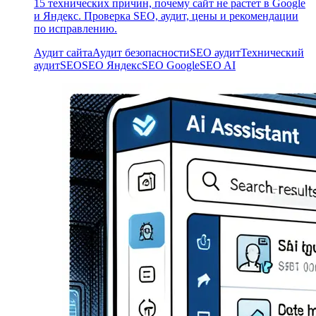
15 технических причин, почему сайт не растет в Google
и Яндекс. Проверка SEO, аудит, цены и рекомендации
по исправлению.
Аудит сайта
Аудит безопасности
SEO аудит
Технический
аудит
SEO
SEO Яндекс
SEO Google
SEO AI