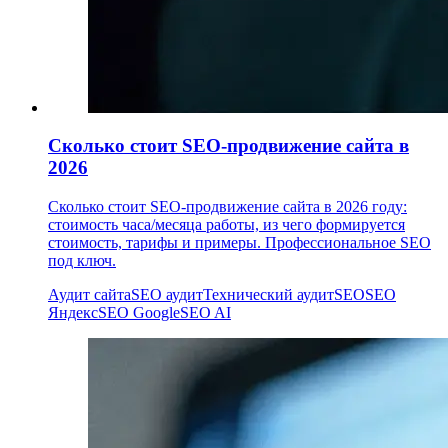
Сколько стоит SEO-продвижение сайта в
2026
Сколько стоит SEO-продвижение сайта в 2026 году:
стоимость часа/месяца работы, из чего формируется
стоимость, тарифы и примеры. Профессиональное SEO
под ключ.
Аудит сайта
SEO аудит
Технический аудит
SEO
SEO
Яндекс
SEO Google
SEO AI