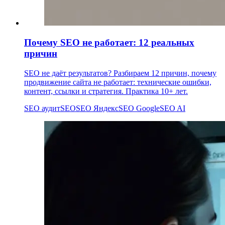
Почему SEO не работает: 12 реальных
причин
SEO не даёт результатов? Разбираем 12 причин, почему
продвижение сайта не работает: технические ошибки,
контент, ссылки и стратегия. Практика 10+ лет.
SEO аудит
SEO
SEO Яндекс
SEO Google
SEO AI