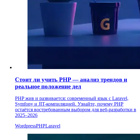
Стоит ли учить PHP — анализ трендов и
реальное положение дел
PHP жив и развивается: современный язык с Laravel,
Symfony и JIT-компиляцией. Узнайте, почему PHP
остаётся востребованным выбором для веб-разработки в
2025–2026
Wordpress
PHP
Laravel