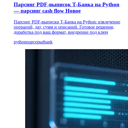
Парсинг PDF-выписок Т-Банка на Python
— парсинг cash flow
Новое
Парсинг PDF-выписки Т-Банка на Python: извлечение
операций, дат, сумм и описаний. Готовое решения,
доработка под ваш формат, внедрение под ключ
python
парсеры
tbank