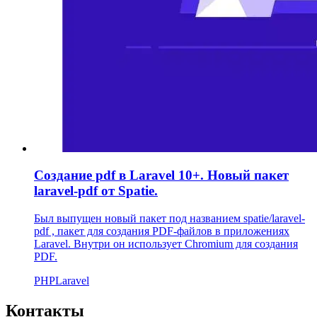
Создание pdf в Laravel 10+. Новый пакет
laravel-pdf от Spatie.
Был выпущен новый пакет под названием spatie/laravel-
pdf , пакет для создания PDF-файлов в приложениях
Laravel. Внутри он использует Chromium для создания
PDF.
PHP
Laravel
Контакты