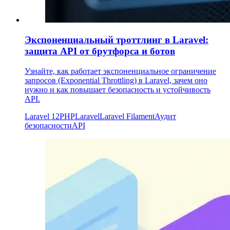
Экспоненциальный троттлинг в Laravel:
защита API от брутфорса и ботов
Узнайте, как работает экспоненциальное ограничение
запросов (Exponential Throttling) в Laravel, зачем оно
нужно и как повышает безопасность и устойчивость
API.
Laravel 12
PHP
Laravel
Laravel Filament
Аудит
безопасности
API